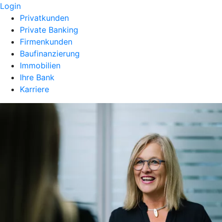
Login
Privatkunden
Private Banking
Firmenkunden
Baufinanzierung
Immobilien
Ihre Bank
Karriere