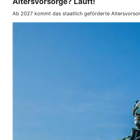
Altersvorsorge? Läuft!
Ab 2027 kommt das staatlich geförderte Altersvorso