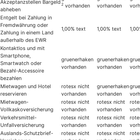
Akzeptanzstellen Bargeld
2
vorhanden
vorhanden
vor
abheben
Entgelt bei Zahlung in
Fremdwährung oder
1,00%
text
1,00%
text
1,0
Zahlung in einem Land
außerhalb des EWR
Kontaktlos und mit
Smartphone,
gruenerhaken
gruenerhaken
gru
Smartwatch oder
vorhanden
vorhanden
vor
Bezahl-Accessoire
bezahlen
Mietwagen und Hotel
rotesx
nicht
gruenerhaken
gru
reservieren
vorhanden
vorhanden
vor
Mietwagen-
rotesx
nicht
rotesx
nicht
rote
Vollkaskoversicherung
vorhanden
vorhanden
vor
Verkehrsmittel-
rotesx
nicht
rotesx
nicht
rote
Unfallversicherung
vorhanden
vorhanden
vor
Auslands-Schutzbrief-
rotesx
nicht
rotesx
nicht
rote