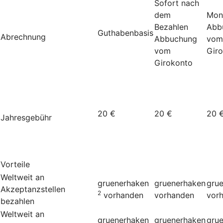
Sofort nach
dem
Mon
Bezahlen
Abb
Guthabenbasis
Abrechnung
Abbuchung
vom
vom
Gir
Girokonto
20 €
20 €
20 
Jahresgebühr
Vorteile
Weltweit an
gruenerhaken
gruenerhaken
gru
Akzeptanzstellen
2
vorhanden
vorhanden
vor
bezahlen
Weltweit an
gruenerhaken
gruenerhaken
gru