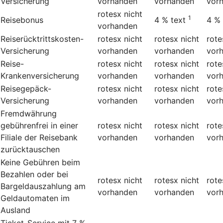
Versicherung
vorhanden
vorhanden
vor
rotesx
nicht
1
Reisebonus
4 %
text
4 %
vorhanden
Reiserücktrittskosten-
rotesx
nicht
rotesx
nicht
rote
Versicherung
vorhanden
vorhanden
vor
Reise-
rotesx
nicht
rotesx
nicht
rote
Krankenversicherung
vorhanden
vorhanden
vor
Reisegepäck-
rotesx
nicht
rotesx
nicht
rote
Versicherung
vorhanden
vorhanden
vor
Fremdwährung
gebührenfrei in einer
rotesx
nicht
rotesx
nicht
rote
Filiale der Reisebank
vorhanden
vorhanden
vor
zurücktauschen
Keine Gebühren beim
Bezahlen oder bei
rotesx
nicht
rotesx
nicht
rote
Bargeldauszahlung am
vorhanden
vorhanden
vor
Geldautomaten im
Ausland
Ticket-Service mit 7 %