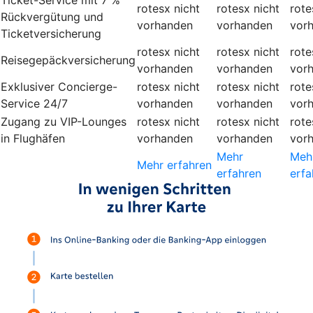
rotesx
nicht
rotesx
nicht
rote
Rückvergütung und
vorhanden
vorhanden
vor
Ticketversicherung
rotesx
nicht
rotesx
nicht
rote
Reisegepäckversicherung
vorhanden
vorhanden
vor
Exklusiver Concierge-
rotesx
nicht
rotesx
nicht
rote
Service 24/7
vorhanden
vorhanden
vor
Zugang zu VIP-Lounges
rotesx
nicht
rotesx
nicht
rote
in Flughäfen
vorhanden
vorhanden
vor
Mehr
Meh
Mehr erfahren
erfahren
erfa