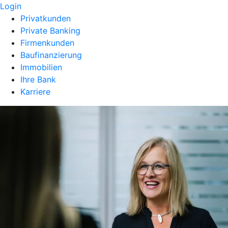
Login
Privatkunden
Private Banking
Firmenkunden
Baufinanzierung
Immobilien
Ihre Bank
Karriere