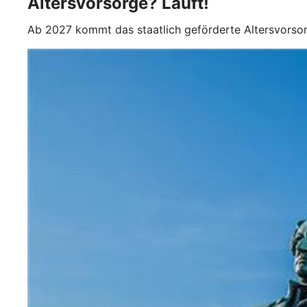
Altersvorsorge? Läuft!
Ab 2027 kommt das staatlich geförderte Altersvorso