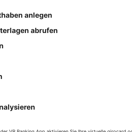
thaben anlegen
terlagen abrufen
n
n
nalysieren
n der VR Banking App aktivieren Sie Ihre virtuelle girocard 