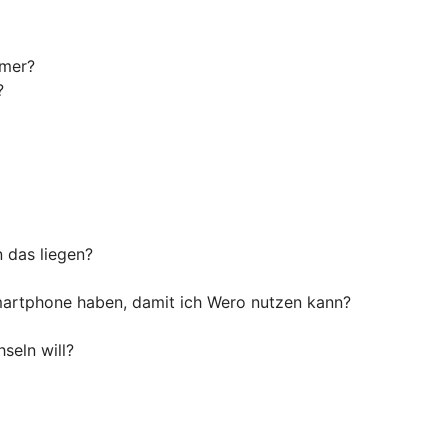
mmer?
?
n das liegen?
artphone haben, damit ich Wero nutzen kann?
seln will?