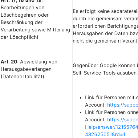
Art. 17, 18 und 19
:
Bearbeitungen von
Es erfolgt keine separate/
Löschbegehren oder
durch die gemeinsam verantw
Beschränkung der
erforderlichen Berichtigun
Verarbeitung sowie Mitteilung
Herausgaben der Daten bzw.
der Löschpflicht
nicht die gemeinsam Verant
Art. 20
: Abwicklung von
Gegenüber Google können b
Herausgabeverlangen
Self-Service-Tools ausüben.
(Datenportabilität)
Link für Personen mit
Account:
https://sup
Link für Personen ohn
Account:
https://supp
Help/answer/1215576
432625051&rd=1