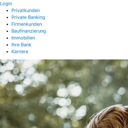
Login
Privatkunden
Private Banking
Firmenkunden
Baufinanzierung
Immobilien
Ihre Bank
Karriere