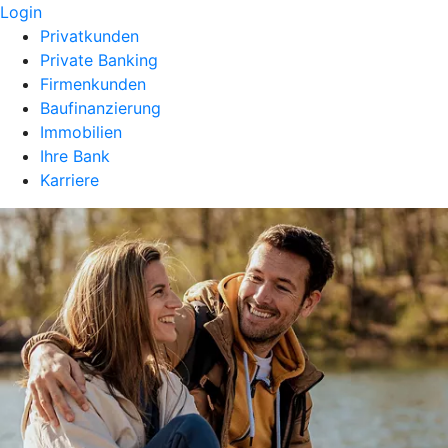
Login
Privatkunden
Private Banking
Firmenkunden
Baufinanzierung
Immobilien
Ihre Bank
Karriere