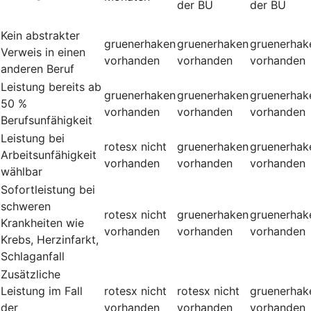
der BU
der BU
Kein abstrakter
gruenerhaken
gruenerhaken
gruenerhak
Verweis in einen
vorhanden
vorhanden
vorhanden
anderen Beruf
Leistung bereits ab
gruenerhaken
gruenerhaken
gruenerhak
50 %
vorhanden
vorhanden
vorhanden
Berufsunfähigkeit
Leistung bei
rotesx
nicht
gruenerhaken
gruenerhak
Arbeitsunfähigkeit
vorhanden
vorhanden
vorhanden
wählbar
Sofortleistung bei
schweren
rotesx
nicht
gruenerhaken
gruenerhak
Krankheiten wie
vorhanden
vorhanden
vorhanden
Krebs, Herzinfarkt,
Schlaganfall
Zusätzliche
Leistung im Fall
rotesx
nicht
rotesx
nicht
gruenerhak
der
vorhanden
vorhanden
vorhanden