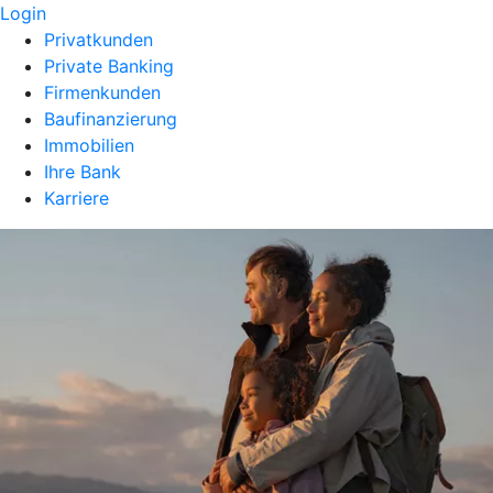
Login
Privatkunden
Private Banking
Firmenkunden
Baufinanzierung
Immobilien
Ihre Bank
Karriere