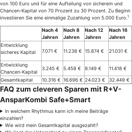
von 100 Euro und für eine Aufteilung von sicherem und
Chancen-Kapital von 70 Prozent zu 30 Prozent. Zu Beginn
1
investieren Sie eine einmalige Zuzahlung von 5.000 Euro.
Nach 4
Nach 8
Nach 12
Nach 16
Jahren
Jahren
Jahren
Jahren
Entwicklung
7.071 €
11.238 €
15.874 €
21.031 €
sicheres Kapital
Entwicklung
3.245 €
5.458 €
8.149 €
11.418 €
Chancen-Kapital
Gesamtkapital
10.316 €
16.696 €
24.023 €
32.449 €
FAQ zum cleveren Sparen mit R+V-
AnsparKombi Safe+Smart
In welchem Rhythmus kann ich meine Beiträge
einzahlen?
Wie wird mein Gesamtkapital ausgezahlt?