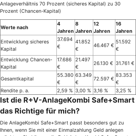
Anlageverhältnis 70 Prozent (sicheres Kapital) zu 30
Prozent (Chancen-Kapital)
4
8
12
16
Werte nach
Jahren
Jahren
Jahren
Jahren
37.694
Entwicklung sicheres
41.852
51.592
46.467 €
€
Kapital
€
€
Entwicklung Chancen-
17.686
21.497
26.130 €
31.761 €
Kapital
€
€
55.380
63.349
83.353
Gesamtkapital
72.597 €
€
€
€
Rendite p. a.
2,59 %
3,00 %
3,16 %
3,25 %
Ist die R+V-AnlageKombi Safe+Smart
das Richtige für mich?
Die AnlageKombi Safe+Smart passt besonders gut zu
Ihnen, wenn Sie mit einer Einmalzahlung Geld anlegen