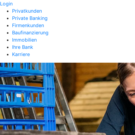
Login
Privatkunden
Private Banking
Firmenkunden
Baufinanzierung
Immobilien
Ihre Bank
Karriere